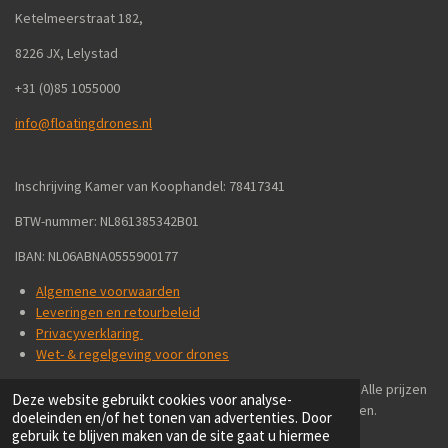
Ketelmeerstraat 182,
8226 JX, Lelystad
+31 (0)85 1055000
info@floatingdrones.nl
Inschrijving Kamer van Koophandel: 78417341
BTW-nummer: NL861385342B01
IBAN: NL06ABNA0555900177
Algemene voorwaarden
Leveringen en retourbeleid
Privacyverklaring
Wet- & regelgeving voor drones
We verkopen wereldwijd aan particulieren en bedrijven - Alle prijzen
Deze website gebruikt cookies voor analyse-
zijn inclusief 21% BTW en exclusief verzendkosten.
doeleinden en/of het tonen van advertenties. Door
gebruik te blijven maken van de site gaat u hiermee