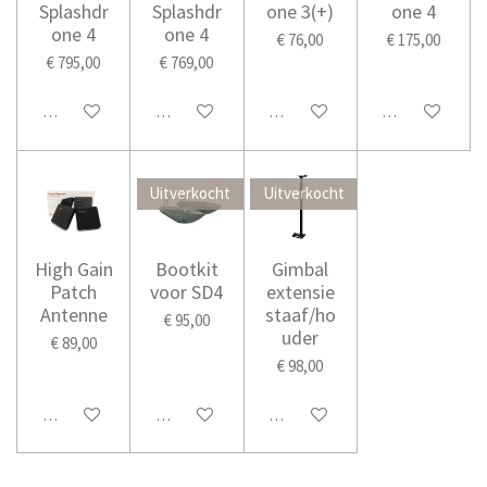
Splashdr
Splashdr
one 3(+)
one 4
one 4
one 4
€ 76,00
€ 175,00
€ 795,00
€ 769,00
Houd mij op de hoogte
Houd mij op de hoogte
In winkelwagen
In winkelwage
Uitverkocht
Uitverkocht
High Gain
Bootkit
Gimbal
Patch
voor SD4
extensie
Antenne
staaf/ho
€ 95,00
uder
€ 89,00
€ 98,00
In winkelwagen
Houd mij op de hoogte
Houd mij op de hoogte