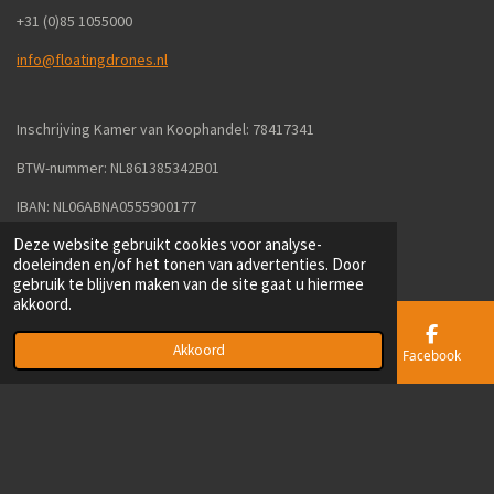
+31 (0)85 1055000
info@floatingdrones.nl
Inschrijving Kamer van Koophandel: 78417341
BTW-nummer: NL861385342B01
IBAN: NL06ABNA0555900177
Deze website gebruikt cookies voor analyse-
Algemene voorwaarden
doeleinden en/of het tonen van advertenties. Door
Leveringen en retourbeleid
gebruik te blijven maken van de site gaat u hiermee
Privacyverklaring
akkoord.
Wet- & regelgeving voor drones
Akkoord
We verkopen wereldwijd aan particulieren en bedrijven - Alle prijzen
E-mailadres
Telefoonnummer
Kaart
Facebook
zijn inclusief 21% BTW en exclusief verzendkosten.