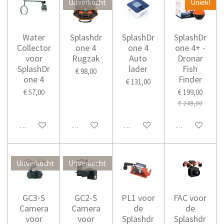
Uitverkocht
Uniek!
Water
Splashdr
SplashDr
SplashDr
Collector
one 4
one 4
one 4+ -
voor
Rugzak
Auto
Dronar
SplashDr
lader
Fish
€ 98,00
one 4
Finder
€ 131,00
€ 57,00
€ 199,00
€ 249,00
In winkelwagen
Houd mij op de hoogte
In winkelwagen
In winkelwage
Uitverkocht
Uitverkocht
GC3-S
GC2-S
PL1 voor
FAC voor
Camera
Camera
de
de
voor
voor
Splashdr
Splashdr