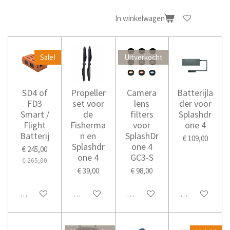
In winkelwagen
Sale!
Uitverkocht
SD4 of
Propeller
Camera
Batterijla
FD3
set voor
lens
der voor
Smart /
de
filters
Splashdr
Flight
Fisherma
voor
one 4
Batterij
n en
SplashDr
€ 109,00
Splashdr
one 4
€ 245,00
one 4
GC3-S
€ 265,00
€ 39,00
€ 98,00
In winkelwagen
In winkelwagen
Houd mij op de hoogte
In winkelwage