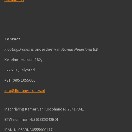
Contact
FloatingDrones
is onderdeel van
Movida Nederland B.V.
Ketelmeerstraat 182,
8226 JX, Lelystad
+31 (0)85 1055000
info@floatingdrones.nl
Inschrijving Kamer van Koophandel: 78417341
BTW-nummer: NL861385342B01
IBAN: NL06ABNA0555900177