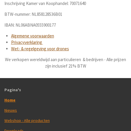
Inschrijving Kamer van Koophandel: 70071640
BTW-nummer: NL858128536B01
IBAN: NL06ABNA0555900177
Algemene voorwaarden
Privacyverklaring
Wet- & regelgeving voor drones
We verkopen wereldwijd aan particulieren & bedrijven - Alle prijzen
zijn inclusief 21% BTW
Pagina's
Home
Nieuws
Webshop - Alle producten
Downloads