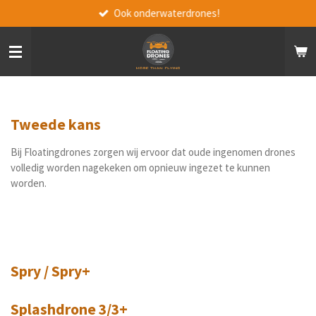
Ook onderwaterdrones!
Ga
direct
naar
de
hoofdinhoud
Tweede kans
Bij Floatingdrones zorgen wij ervoor dat oude ingenomen drones
volledig worden nagekeken om opnieuw ingezet te kunnen
worden.
Spry / Spry+
Splashdrone 3/3+