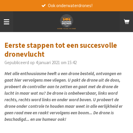
Ook onderwaterdrones!
Ga
direct
naar
de
hoofdinhoud
Eerste stappen tot een succesvolle
dronevlucht
Gepubliceerd op 4 januari 2021 om 15:42
Met alle enthousiasme heeft u een drone besteld, ontvangen en
gaat hier vervolgens mee vliegen. U pakt de drone uit de doos,
probeert de controller aan te zetten en gaat met de drone de
lucht in maar wat nu? De drone is onbeheersbaar, links word
rechts, rechts word links en onder word boven. U probeert de
drone onder controle te houden maar weet in alle eerlijkheid er
geen raad mee en raakt vervolgens een boom... De drone is
beschadigd... en uw humeur ook!