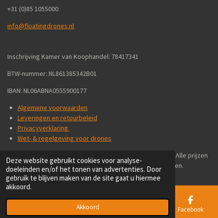
+31 (0)85 1055000
info@floatingdrones.nl
Inschrijving Kamer van Koophandel: 78417341
BTW-nummer: NL861385342B01
IBAN: NL06ABNA0555900177
Algemene voorwaarden
Leveringen en retourbeleid
Privacyverklaring
Wet- & regelgeving voor drones
We verkopen wereldwijd aan particulieren en bedrijven - Alle prijzen
Deze website gebruikt cookies voor analyse-
zijn inclusief 21% BTW en exclusief verzendkosten.
doeleinden en/of het tonen van advertenties. Door
gebruik te blijven maken van de site gaat u hiermee
akkoord.
Akkoord
E-mailadres
Telefoonnummer
Kaart
Facebook